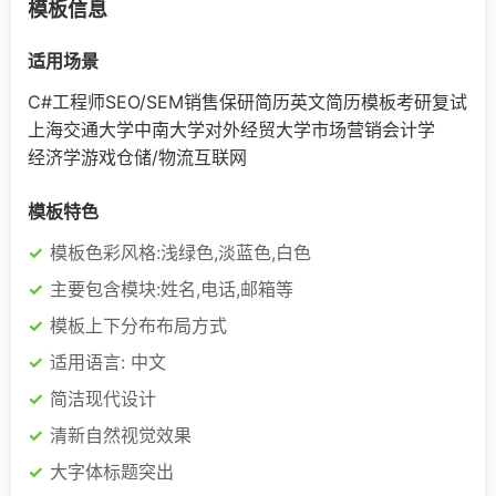
模板信息
适用场景
C#工程师
SEO/SEM
销售
保研简历
英文简历模板
考研复试
上海交通大学
中南大学
对外经贸大学
市场营销
会计学
经济学
游戏
仓储/物流
互联网
模板特色
模板色彩风格:浅绿色,淡蓝色,白色
主要包含模块:姓名,电话,邮箱等
模板上下分布布局方式
适用语言: 中文
简洁现代设计
清新自然视觉效果
大字体标题突出